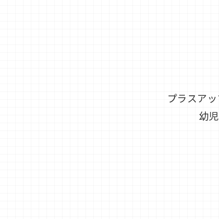
プラスアッ
幼児