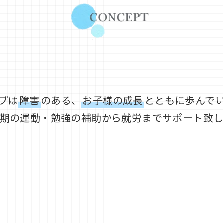
プは
障害
のある、
お子様の成長
とともに歩んで
期の運動・勉強の補助から就労までサポート致